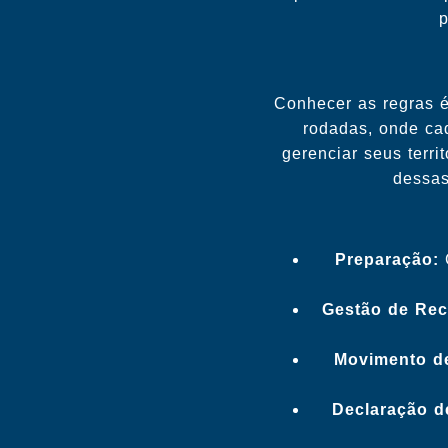
p
Conhecer as regras é
rodadas, onde ca
gerenciar seus terr
dessas
Preparação:
Gestão de Rec
Movimento d
Declaração d