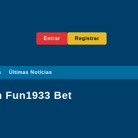
Entrar
Registrar
s
Últimas Notícias
m Fun1933 Bet