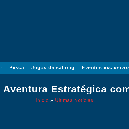
o
Pesca
Jogos de sabong
Eventos exclusivo
Aventura Estratégica co
Início
»
Últimas Notícias