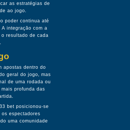
car as estratégias de
de ao jogo.
lo poder continua até
 A integração com a
 o resultado de cada
.
go
m apostas dentro do
do geral do jogo, mas
inal de uma rodada ou
e mais profunda das
rtida.
33 bet posicionou-se
 os espectadores
ando uma comunidade