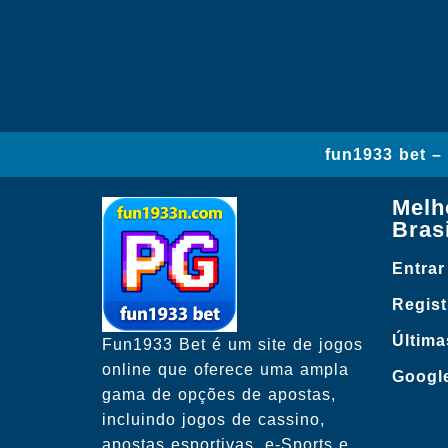
fun1933 bet –
Melh
Brasi
Entrar
Regist
Última
Fun1933 Bet é um site de jogos
online que oferece uma ampla
Googl
gama de opções de apostas,
incluindo jogos de cassino,
apostas esportivas, e-Sports e