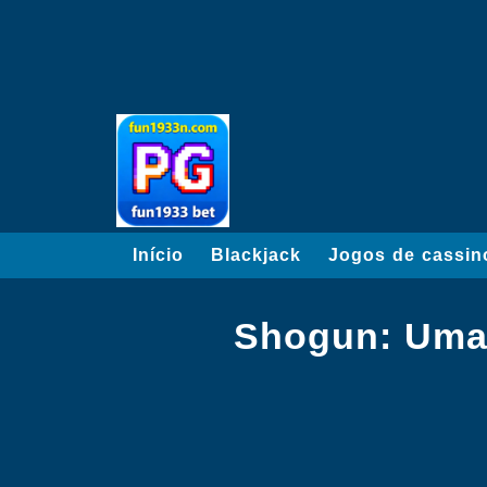
Início
Blackjack
Jogos de cassin
Shogun: Uma 