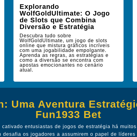
Explorando
WolfGoldUltimate: O Jogo
de Slots que Combina
Diversão e Estratégia
Descubra tudo sobre
WolfGoldUltimate, um jogo de slots
online que mistura gráficos incríveis
com uma jogabilidade empolgante.
Aprenda as regras, as estratégias e
como a diversão se encontra com
apostas emocionantes no cenário
atual.
: Uma Aventura Estratég
Fun1933 Bet
cativado entusiastas de jogos de estratégia há muitos
 desafia os jogadores a assumirem o papel de líderes