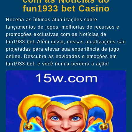
fun1933 bet Casino
Receba as últimas atualizações sobre
lançamentos de jogos, melhorias de recursos e
promoções exclusivas com as Notícias de
fun1933 bet. Além disso, nossas atualizações são
projetadas para elevar sua experiência de jogo
online. Descubra as novidades e emoções em
fun1933 bet, e você nunca perderá a ação!