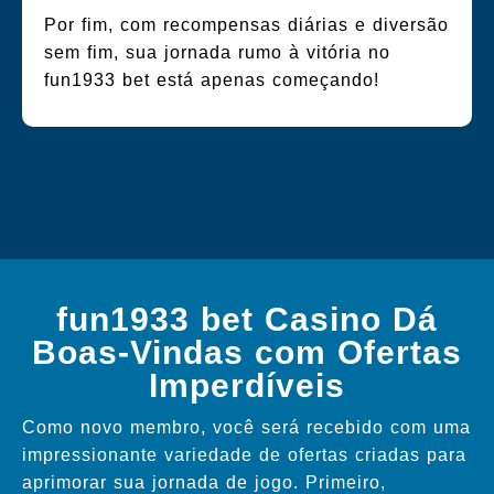
Por fim, com recompensas diárias e diversão
sem fim, sua jornada rumo à vitória no
fun1933 bet está apenas começando!
fun1933 bet Casino Dá
Boas-Vindas com Ofertas
Imperdíveis
Como novo membro, você será recebido com uma
impressionante variedade de ofertas criadas para
aprimorar sua jornada de jogo. Primeiro,