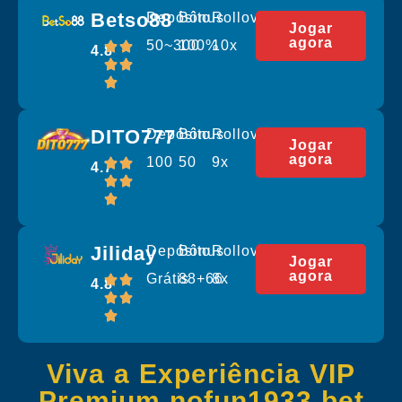
Betso88
Depósito
Bônus
Rollover
Jogar
agora
50~300
100%
10x
4.8
DITO777
Depósito
Bônus
Rollover
Jogar
agora
100
50
9x
4.7
Jiliday
Depósito
Bônus
Rollover
Jogar
agora
Grátis
88+66
8x
4.8
Viva a Experiência VIP
Premium nofun1933 bet