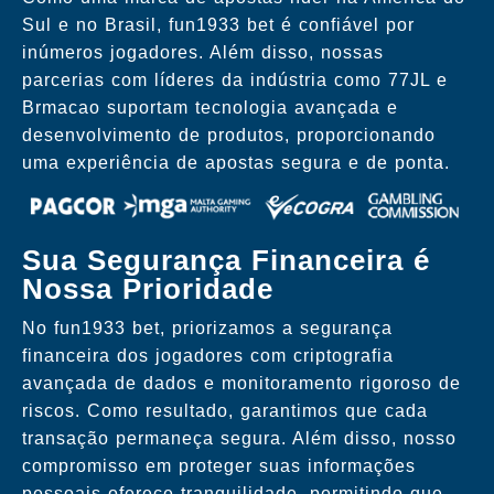
Sul e no Brasil, fun1933 bet é confiável por
inúmeros jogadores. Além disso, nossas
parcerias com líderes da indústria como 77JL e
Brmacao suportam tecnologia avançada e
desenvolvimento de produtos, proporcionando
uma experiência de apostas segura e de ponta.
Sua Segurança Financeira é
Nossa Prioridade
No fun1933 bet, priorizamos a segurança
financeira dos jogadores com criptografia
avançada de dados e monitoramento rigoroso de
riscos. Como resultado, garantimos que cada
transação permaneça segura. Além disso, nosso
compromisso em proteger suas informações
pessoais oferece tranquilidade, permitindo que