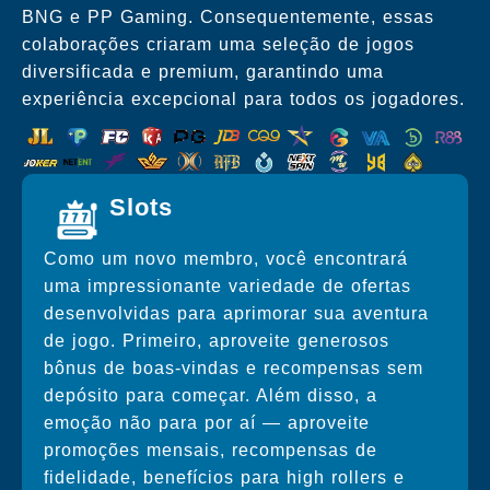
BNG e PP Gaming. Consequentemente, essas
colaborações criaram uma seleção de jogos
diversificada e premium, garantindo uma
experiência excepcional para todos os jogadores.
Slots
Como um novo membro, você encontrará
uma impressionante variedade de ofertas
desenvolvidas para aprimorar sua aventura
de jogo. Primeiro, aproveite generosos
bônus de boas-vindas e recompensas sem
depósito para começar. Além disso, a
emoção não para por aí — aproveite
promoções mensais, recompensas de
fidelidade, benefícios para high rollers e