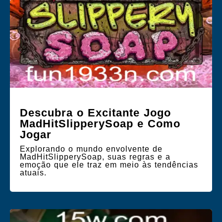
Descubra o Excitante Jogo
MadHitSlipperySoap e Como
Jogar
Explorando o mundo envolvente de
MadHitSlipperySoap, suas regras e a
emoção que ele traz em meio às tendências
atuais.