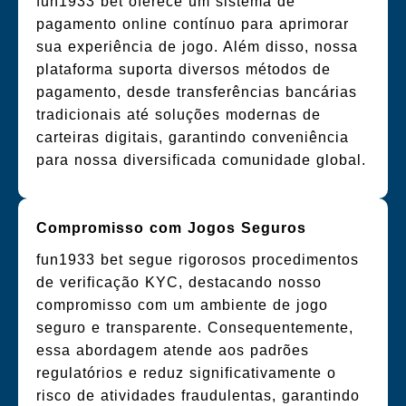
fun1933 bet oferece um sistema de
pagamento online contínuo para aprimorar
sua experiência de jogo. Além disso, nossa
plataforma suporta diversos métodos de
pagamento, desde transferências bancárias
tradicionais até soluções modernas de
carteiras digitais, garantindo conveniência
para nossa diversificada comunidade global.
Compromisso com Jogos Seguros
fun1933 bet segue rigorosos procedimentos
de verificação KYC, destacando nosso
compromisso com um ambiente de jogo
seguro e transparente. Consequentemente,
essa abordagem atende aos padrões
regulatórios e reduz significativamente o
risco de atividades fraudulentas, garantindo