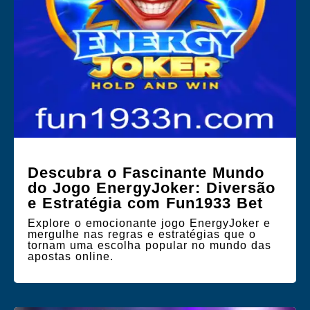
Descubra o Fascinante Mundo
do Jogo EnergyJoker: Diversão
e Estratégia com Fun1933 Bet
Explore o emocionante jogo EnergyJoker e
mergulhe nas regras e estratégias que o
tornam uma escolha popular no mundo das
apostas online.