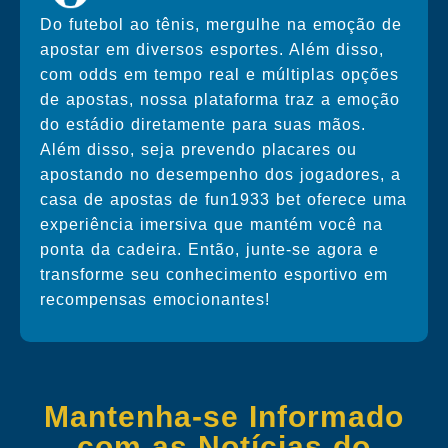
Do futebol ao tênis, mergulhe na emoção de
apostar em diversos esportes. Além disso,
com odds em tempo real e múltiplas opções
de apostas, nossa plataforma traz a emoção
do estádio diretamente para suas mãos.
Além disso, seja prevendo placares ou
apostando no desempenho dos jogadores, a
casa de apostas de fun1933 bet oferece uma
experiência imersiva que mantém você na
ponta da cadeira. Então, junte-se agora e
transforme seu conhecimento esportivo em
recompensas emocionantes!
Mantenha-se Informado
com as Notícias do