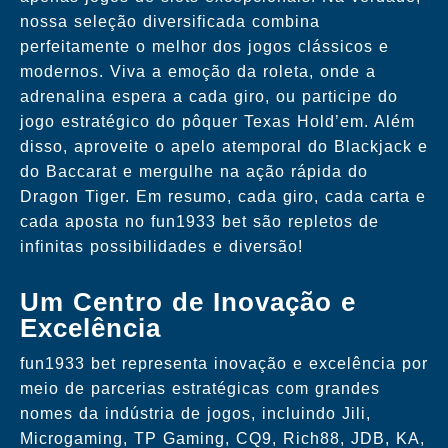
nossa seleção diversificada combina
perfeitamente o melhor dos jogos clássicos e
modernos. Viva a emoção da roleta, onde a
adrenalina espera a cada giro, ou participe do
jogo estratégico do pôquer Texas Hold’em. Além
disso, aproveite o apelo atemporal do Blackjack e
do Baccarat e mergulhe na ação rápida do
Dragon Tiger. Em resumo, cada giro, cada carta e
cada aposta no fun1933 bet são repletos de
infinitas possibilidades e diversão!
Um Centro de Inovação e
Excelência
fun1933 bet representa inovação e excelência por
meio de parcerias estratégicas com grandes
nomes da indústria de jogos, incluindo Jili,
Microgaming, TP Gaming, CQ9, Rich88, JDB, KA,