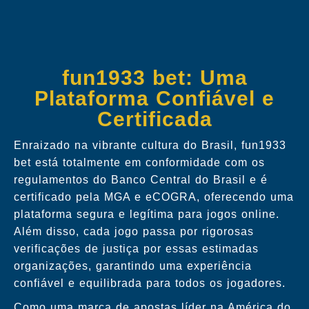
fun1933 bet: Uma
Plataforma Confiável e
Certificada
Enraizado na vibrante cultura do Brasil, fun1933
bet está totalmente em conformidade com os
regulamentos do Banco Central do Brasil e é
certificado pela MGA e eCOGRA, oferecendo uma
plataforma segura e legítima para jogos online.
Além disso, cada jogo passa por rigorosas
verificações de justiça por essas estimadas
organizações, garantindo uma experiência
confiável e equilibrada para todos os jogadores.
Como uma marca de apostas líder na América do