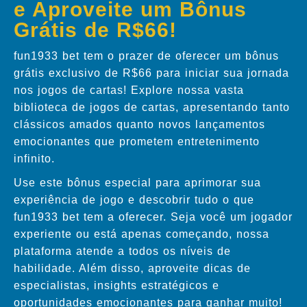
e Aproveite um Bônus
Grátis de R$66!
fun1933 bet tem o prazer de oferecer um bônus
grátis exclusivo de R$66 para iniciar sua jornada
nos jogos de cartas! Explore nossa vasta
biblioteca de jogos de cartas, apresentando tanto
clássicos amados quanto novos lançamentos
emocionantes que prometem entretenimento
infinito.
Use este bônus especial para aprimorar sua
experiência de jogo e descobrir tudo o que
fun1933 bet tem a oferecer. Seja você um jogador
experiente ou está apenas começando, nossa
plataforma atende a todos os níveis de
habilidade. Além disso, aproveite dicas de
especialistas, insights estratégicos e
oportunidades emocionantes para ganhar muito!