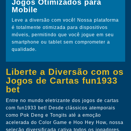
Jogos Otimizados para
Mobile
Leve a diversão com você! Nossa plataforma
é totalmente otimizada para dispositivos
móveis, permitindo que você jogue em seu
smartphone ou tablet sem comprometer a
qualidade.
Liberte a Diversão com os
Jogos de Cartas fun1933
bet
Entre no mundo eletrizante dos jogos de cartas
com fun1933 bet! Desde clássicos atemporais
como Pok Deng e Tongits até a emoção
acelerada do Color Game e Hoo Hey How, nossa
seleção diversificada cativa todos os jogadores.