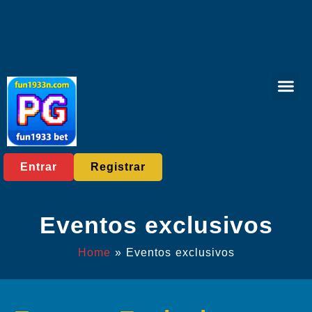
Jogos de cas
Jogos de sa
Eventos e
Últimas Not
Entrar
Registrar
Eventos exclusivos
Home
»
Eventos exclusivos