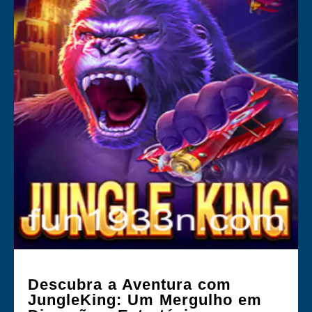
Descubra a Aventura com
JungleKing: Um Mergulho em