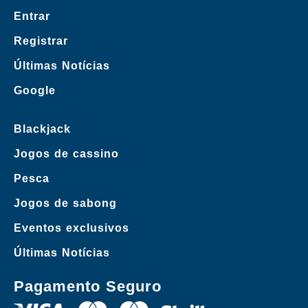
Entrar
Registrar
Últimas Notícias
Google
Blackjack
Jogos de cassino
Pesca
Jogos de sabong
Eventos exclusivos
Últimas Notícias
Pagamento Seguro