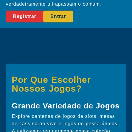
verdadeiramente ultrapassam o comum.
Registrar
Entrar
Por Que Escolher
Nossos Jogos?
Grande Variedade de Jogos
Explore centenas de jogos de slots, mesas
de cassino ao vivo e jogos de pesca únicos.
Atualizamos regularmente nossa coleção