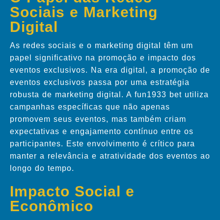
Sociais e Marketing
Digital
As redes sociais e o marketing digital têm um
papel significativo na promoção e impacto dos
eventos exclusivos. Na era digital, a promoção de
eventos exclusivos passa por uma estratégia
robusta de marketing digital. A fun1933 bet utiliza
campanhas específicas que não apenas
promovem seus eventos, mas também criam
expectativas e engajamento contínuo entre os
participantes. Este envolvimento é crítico para
manter a relevância e atratividade dos eventos ao
longo do tempo.
Impacto Social e
Econômico