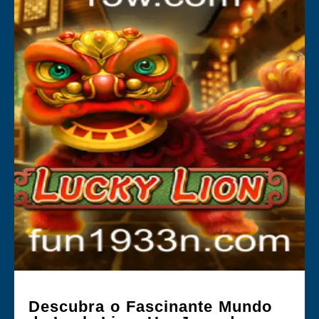
Descubra o Fascinante Mundo