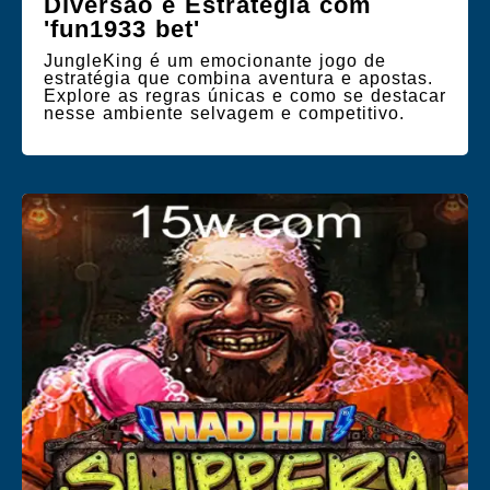
Diversão e Estratégia com
'fun1933 bet'
JungleKing é um emocionante jogo de
estratégia que combina aventura e apostas.
Explore as regras únicas e como se destacar
nesse ambiente selvagem e competitivo.