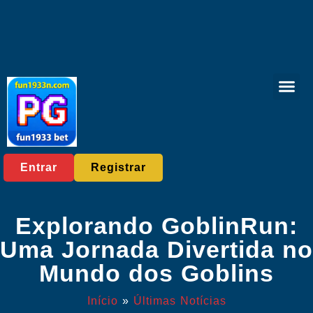
Jogos de cas
Jogos de sa
Eventos e
Últimas Not
Entrar
Registrar
Explorando GoblinRun:
Uma Jornada Divertida no
Mundo dos Goblins
Início
»
Últimas Notícias