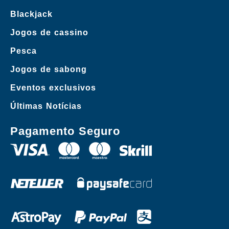
Blackjack
Jogos de cassino
Pesca
Jogos de sabong
Eventos exclusivos
Últimas Notícias
Pagamento Seguro