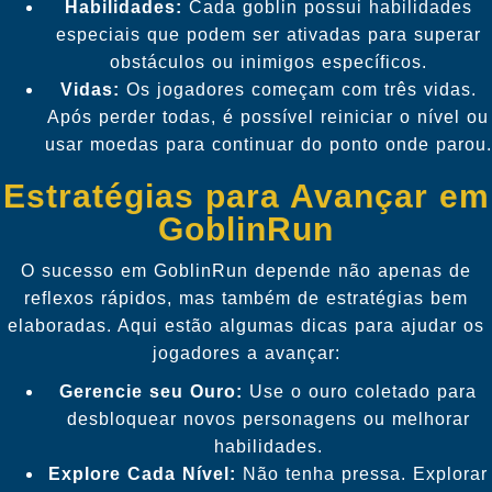
Habilidades:
Cada goblin possui habilidades
especiais que podem ser ativadas para superar
obstáculos ou inimigos específicos.
Vidas:
Os jogadores começam com três vidas.
Após perder todas, é possível reiniciar o nível ou
usar moedas para continuar do ponto onde parou.
Estratégias para Avançar em
GoblinRun
O sucesso em GoblinRun depende não apenas de
reflexos rápidos, mas também de estratégias bem
elaboradas. Aqui estão algumas dicas para ajudar os
jogadores a avançar:
Gerencie seu Ouro:
Use o ouro coletado para
desbloquear novos personagens ou melhorar
habilidades.
Explore Cada Nível:
Não tenha pressa. Explorar