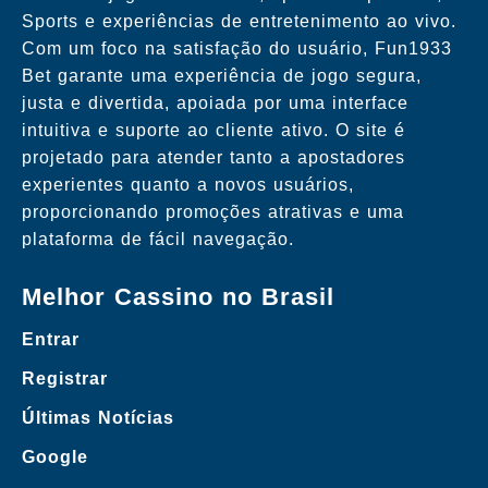
Sports e experiências de entretenimento ao vivo.
Com um foco na satisfação do usuário, Fun1933
Bet garante uma experiência de jogo segura,
justa e divertida, apoiada por uma interface
intuitiva e suporte ao cliente ativo. O site é
projetado para atender tanto a apostadores
experientes quanto a novos usuários,
proporcionando promoções atrativas e uma
plataforma de fácil navegação.
Melhor Cassino no Brasil
Entrar
Registrar
Últimas Notícias
Google