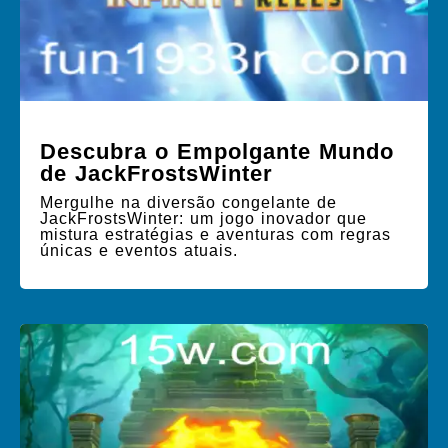
Descubra o Empolgante Mundo
de JackFrostsWinter
Mergulhe na diversão congelante de
JackFrostsWinter: um jogo inovador que
mistura estratégias e aventuras com regras
únicas e eventos atuais.